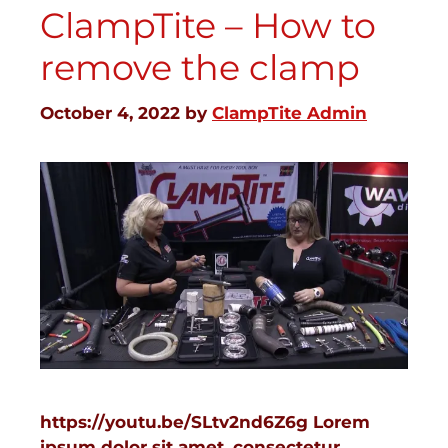
ClampTite – How to
remove the clamp
October 4, 2022
by
ClampTite Admin
https://youtu.be/SLtv2nd6Z6g Lorem
ipsum dolor sit amet, consectetur