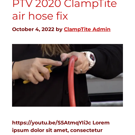
PTV 2020 ClampTite
air hose fix
October 4, 2022
by
ClampTite Admin
https://youtu.be/S5AtmqYIiJc Lorem
ipsum dolor sit amet, consectetur