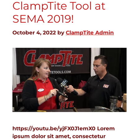
ClampTite Tool at
SEMA 2019!
October 4, 2022
by
ClampTite Admin
https://youtu.be/yjFX0J1emX0 Lorem
ipsum dolor sit amet, consectetur