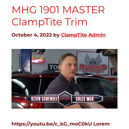
MHG 1901 MASTER
ClampTite Trim
October 4, 2022
by
ClampTite Admin
https://youtu.be/c_kG_moC0kU Lorem